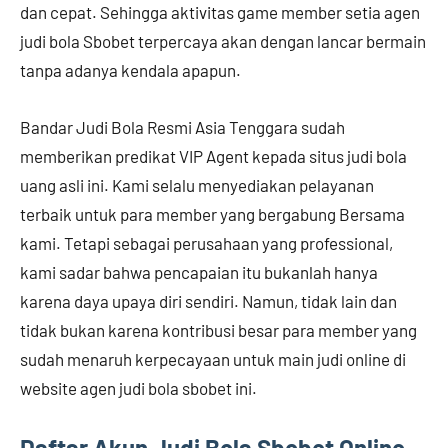
dan cepat. Sehingga aktivitas game member setia agen
judi bola Sbobet terpercaya akan dengan lancar bermain
tanpa adanya kendala apapun.
Bandar Judi Bola Resmi Asia Tenggara sudah
memberikan predikat VIP Agent kepada situs judi bola
uang asli ini. Kami selalu menyediakan pelayanan
terbaik untuk para member yang bergabung Bersama
kami. Tetapi sebagai perusahaan yang professional,
kami sadar bahwa pencapaian itu bukanlah hanya
karena daya upaya diri sendiri. Namun, tidak lain dan
tidak bukan karena kontribusi besar para member yang
sudah menaruh kerpecayaan untuk main judi online di
website agen judi bola sbobet ini.
Daftar Akun Judi Bola Sbobet Online