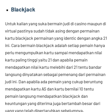
Blackjack
Untuk kalian yang suka bermain judi di casino maupun di
virtual pastinya sudah tidak asing dengan permainan
kartu blackjack permainan yang identic dengan angka 21
ini. Cara bermain blackjack adalah setiap pemain hanya
perlu mengumpulkan kartu sampai mendapatkan nilai
kartu paling tinggi yaitu 21 dan apabila pemain
mendapatkan nilai kartu melebihi dari 21 tentu bandar
langsung dinyatakan sebagai pemenang dari permainan
judi ini. Dan apabila ada pemain yang cukup beruntung
mendapatkan kartu AS dan kartu bernilai 10 tentu
pemain langsung mendapatkan blackjack dan
keuntungan yang diterima juga bertambah besar dari
uang yang telah dipertaruhkan sebelumnya.