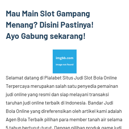
Mau Main Slot Gampang
Menang? Disini Pastinya!
Ayo Gabung sekarang!
Selamat datang di Pialabet Situs Judi Slot Bola Online
Terpercaya merupakan salah satu penyedia pemainan
judi online yang resmi dan siap melayani transaksi
taruhan judi online terbaik di Indonesia. Bandar Judi
Bola Online yang direferensikan oleh artikel kami adalah
Agen Bola Terbaik pilihan para member tanah air selama
5 tahun berturut-turut. Dengan pilihan produk game judi