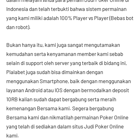
Indonesia dan telah terbukti bahwa sistem permainan
yang kami miliki adalah 100% Player vs Player (Bebas bot
dan robot).
Bukan hanya itu, kami juga sangat mengutamakan
kemudahan serta kenyamanan member kami sebab
selain di support oleh server yang terbaik di bidang ini,
Pialabet juga sudah bisa dimainkan dengan
menggunakan Smartphone, baik dengan menggunakan
layanan Android atau IOS dengan bermodalkan deposit
10RB kalian sudah dapat bergabung serta meraih
kemenangan Bersama kami. Segera bergabung
Bersama kami dan nikmatilah permainan Poker Online
yang telah di sediakan dalam situs Judi Poker Online
kami.