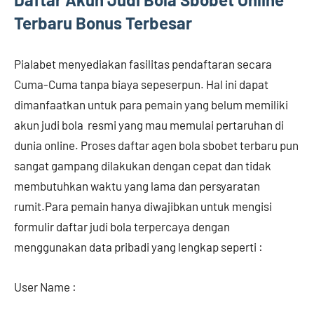
Terbaru Bonus Terbesar
Pialabet menyediakan fasilitas pendaftaran secara
Cuma-Cuma tanpa biaya sepeserpun. Hal ini dapat
dimanfaatkan untuk para pemain yang belum memiliki
akun judi bola resmi yang mau memulai pertaruhan di
dunia online. Proses daftar agen bola sbobet terbaru pun
sangat gampang dilakukan dengan cepat dan tidak
membutuhkan waktu yang lama dan persyaratan
rumit.Para pemain hanya diwajibkan untuk mengisi
formulir daftar judi bola terpercaya dengan
menggunakan data pribadi yang lengkap seperti :
User Name :