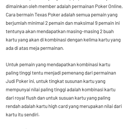
dimainkan oleh member adalah permainan Poker Online,
Cara bermain Texas Poker adalah semua pemain yang
berjumlah minimal 2 pemain dan maksimal 9 pemain ini
tentunya akan mendapatkan masing-masing 2 buah
kartu yang akan di kombinasi dengan kelima kartu yang
ada di atas meja permainan.
Untuk pemain yang mendapatkan kombinasi kartu
paling tinggi tentu menjadi pemenang dari permainan
Judi Poker ini, untuk tingkat susunan kartu yang
mempunyai nilai paling tinggi adalah kombinasi kartu
dari royal flush dan untuk susuan kartu yang paling
rendah adalah kartu high card yang merupakan nilai dari
kartu itu sendiri.