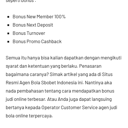
seperti bonus :
Bonus New Member 100%
Bonus Next Deposit
Bonus Turnover
Bonus Promo Cashback
Semua itu hanya bisa kalian dapatkan dengan mengikuti
syarat dan ketentuan yang berlaku. Penasaran
bagaimana caranya? Simak artikel yang ada di Situs
Resmi Agen Bola Sbobet Indonesia ini. Nantinya aka
nada pembahasan tentang cara mendapatkan bonus
judi online terbesar. Atau Anda juga dapat langsuing
bertanya kepada Operator Customer Service agen judi
bola online terpercaya.