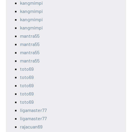
kangmimpi
kangmimpi
kangmimpi
kangmimpi
mantra55
mantra55
mantra55
mantra55
toto69
toto69
toto69
toto69
toto69
ligamaster77
ligamaster77
rajacuan69