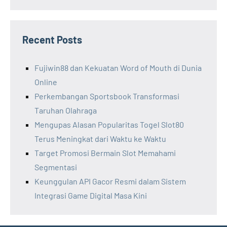
Recent Posts
Fujiwin88 dan Kekuatan Word of Mouth di Dunia
Online
Perkembangan Sportsbook Transformasi
Taruhan Olahraga
Mengupas Alasan Popularitas Togel Slot80
Terus Meningkat dari Waktu ke Waktu
Target Promosi Bermain Slot Memahami
Segmentasi
Keunggulan API Gacor Resmi dalam Sistem
Integrasi Game Digital Masa Kini