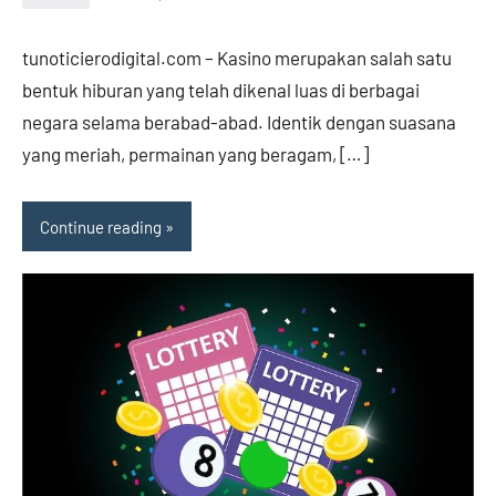
d4va85wb9fn
tunoticierodigital.com – Kasino merupakan salah satu
bentuk hiburan yang telah dikenal luas di berbagai
negara selama berabad-abad. Identik dengan suasana
yang meriah, permainan yang beragam, […]
Continue reading