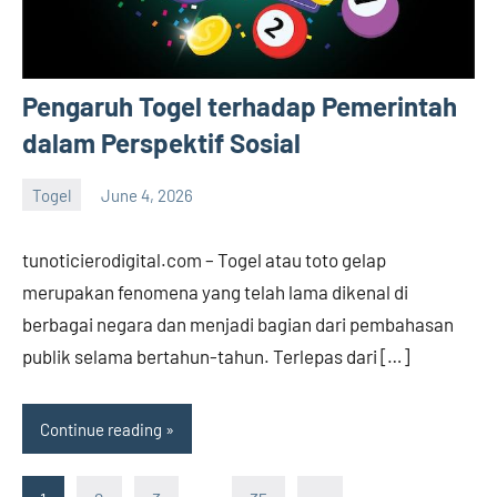
Pengaruh Togel terhadap Pemerintah
dalam Perspektif Sosial
Togel
June 4, 2026
d4va85wb9fn
tunoticierodigital.com – Togel atau toto gelap
merupakan fenomena yang telah lama dikenal di
berbagai negara dan menjadi bagian dari pembahasan
publik selama bertahun-tahun. Terlepas dari […]
Continue reading
Posts