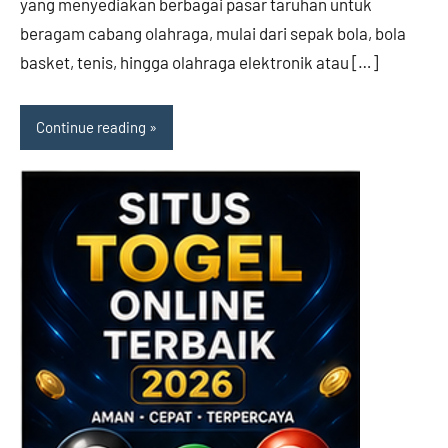
yang menyediakan berbagai pasar taruhan untuk
beragam cabang olahraga, mulai dari sepak bola, bola
basket, tenis, hingga olahraga elektronik atau […]
Continue reading