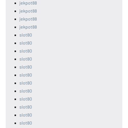
jekpot88
jekpot88
jekpot88
jekpot88
slot80
slot80
slot80
slot80
slot80
slot80
slot80
slot80
slot80
slot80
slot80
slot80