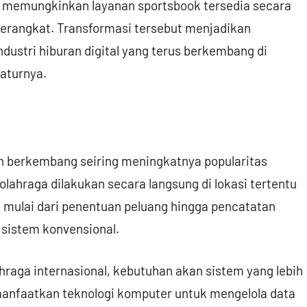
ogi memungkinkan layanan sportsbook tersedia secara
 perangkat. Transformasi tersebut menjadikan
ndustri hiburan digital yang terus berkembang di
aturnya.
n berkembang seiring meningkatnya popularitas
olahraga dilakukan secara langsung di lokasi tertentu
 mulai dari penentuan peluang hingga pencatatan
 sistem konvensional.
hraga internasional, kebutuhan akan sistem yang lebih
manfaatkan teknologi komputer untuk mengelola data