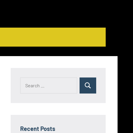
Search
Search
for:
Recent Posts