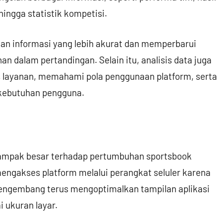
ingga statistik kompetisi.
n informasi yang lebih akurat dan memperbarui
an dalam pertandingan. Selain itu, analisis data juga
 layanan, memahami pola penggunaan platform, serta
kebutuhan pengguna.
mpak besar terhadap pertumbuhan sportsbook
 mengakses platform melalui perangkat seluler karena
u, pengembang terus mengoptimalkan tampilan aplikasi
 ukuran layar.