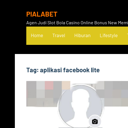
Skip
to
PIALABET
content
Agen Judi Slot Bola Casino Online Bonus New Mem
Home
Travel
Hiburan
Lifestyle
Tag:
aplikasi facebook lite