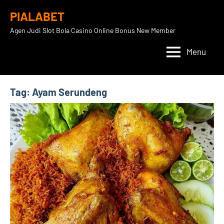
Skip
PIALABET
to
Agen Judi Slot Bola Casino Online Bonus New Member
content
Menu
Tag:
Ayam Serundeng