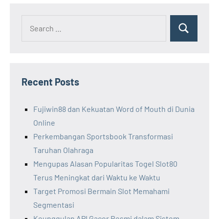
Search
Search
for:
Recent Posts
Fujiwin88 dan Kekuatan Word of Mouth di Dunia
Online
Perkembangan Sportsbook Transformasi
Taruhan Olahraga
Mengupas Alasan Popularitas Togel Slot80
Terus Meningkat dari Waktu ke Waktu
Target Promosi Bermain Slot Memahami
Segmentasi
Keunggulan API Gacor Resmi dalam Sistem