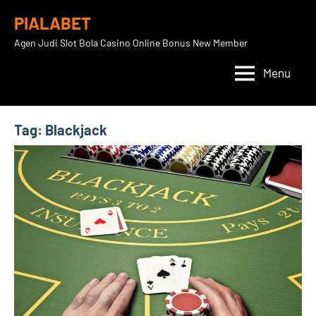
Skip
PIALABET
to
Agen Judi Slot Bola Casino Online Bonus New Member
content
Menu
Tag:
Blackjack