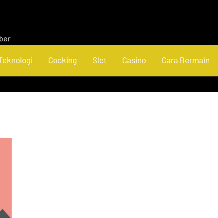
ber
Teknologi
Cooking
Slot
Casino
Cara Bermain