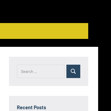
Search
Search
for:
Recent Posts