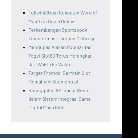
Fujiwin88 dan Kekuatan Word of
Mouth di Dunia Online
Perkembangan Sportsbook
Transformasi Taruhan Olahraga
Mengupas Alasan Popularitas
Togel Slot80 Terus Meningkat
dari Waktu ke Waktu
Target Promosi Bermain Slot
Memahami Segmentasi
Keunggulan API Gacor Resmi
dalam Sistem Integrasi Game
Digital Masa Kini