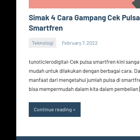
Simak 4 Cara Gampang Cek Pulsa
Smartfren
Teknologi
February 7, 2022
d4va85wb9fn
No
comments
tunoticierodigital-Cek pulsa smartfren kini sanga
mudah untuk dilakukan dengan berbagai cara. D
manfaat dari mengetahui jumlah pulsa di smartfr
bisa mempermudah dalam kita dalam pembelian 
Continue reading