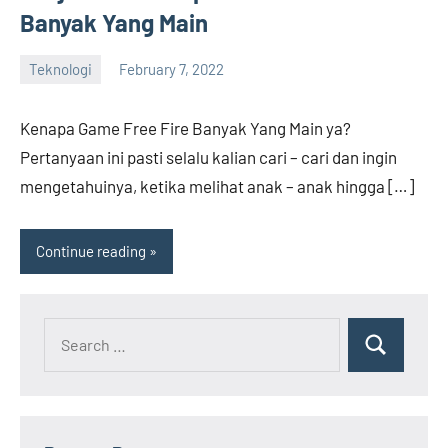
Banyak Yang Main
Teknologi
February 7, 2022
d4va85wb9fn
No
comments
Kenapa Game Free Fire Banyak Yang Main ya?
Pertanyaan ini pasti selalu kalian cari – cari dan ingin
mengetahuinya, ketika melihat anak – anak hingga […]
Continue reading
Search
Search
for: