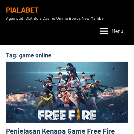
Skip
PIALABET
to
Agen Judi Slot Bola Casino Online Bonus New Member
content
Menu
Tag:
game online
Penjelasan Kenapa Game Free Fire