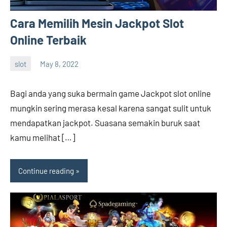
Cara Memilih Mesin Jackpot Slot
Online Terbaik
slot
May 8, 2022
d4va85wb9fn
No
comments
Bagi anda yang suka bermain game Jackpot slot online
mungkin sering merasa kesal karena sangat sulit untuk
mendapatkan jackpot. Suasana semakin buruk saat
kamu melihat […]
Continue reading