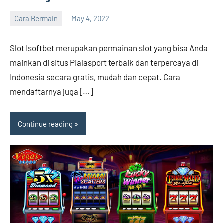
Cara Bermain
May 4, 2022
d4va85wb9fn
No
comments
Slot Isoftbet merupakan permainan slot yang bisa Anda
mainkan di situs Pialasport terbaik dan terpercaya di
Indonesia secara gratis, mudah dan cepat. Cara
mendaftarnya juga […]
Continue reading