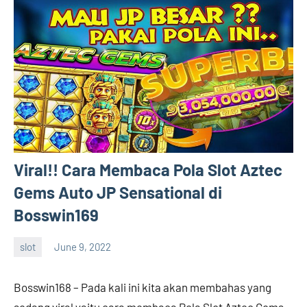
Viral!! Cara Membaca Pola Slot Aztec
Gems Auto JP Sensational di
Bosswin169
slot
June 9, 2022
gondokeu
Bosswin168 – Pada kali ini kita akan membahas yang
sedang viral yaitu cara membaca Pola Slot Aztec Gems.