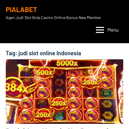
Skip
PIALABET
to
Agen Judi Slot Bola Casino Online Bonus New Member
content
Menu
Tag:
judi slot online Indonesia