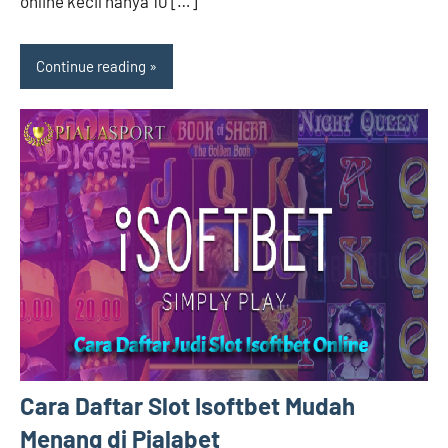
online kecil hanya 10 […]
Continue reading
Cara Daftar Slot Isoftbet Mudah
Menang di Pialabet