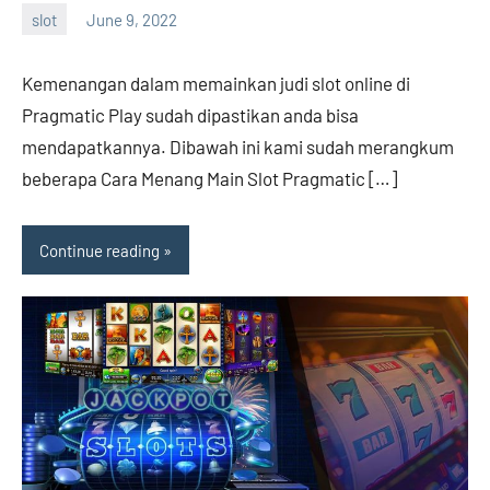
slot
June 9, 2022
gondokeu
Kemenangan dalam memainkan judi slot online di
Pragmatic Play sudah dipastikan anda bisa
mendapatkannya. Dibawah ini kami sudah merangkum
beberapa Cara Menang Main Slot Pragmatic […]
Continue reading