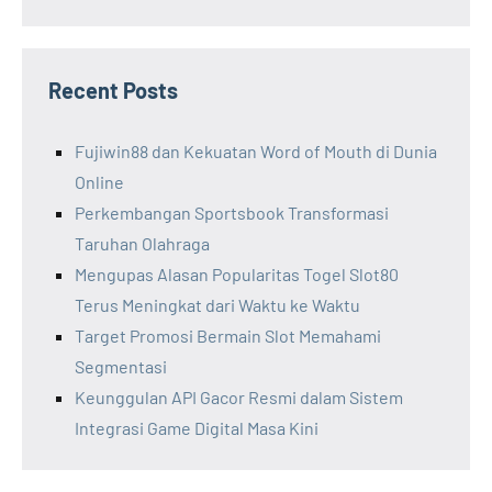
Recent Posts
Fujiwin88 dan Kekuatan Word of Mouth di Dunia
Online
Perkembangan Sportsbook Transformasi
Taruhan Olahraga
Mengupas Alasan Popularitas Togel Slot80
Terus Meningkat dari Waktu ke Waktu
Target Promosi Bermain Slot Memahami
Segmentasi
Keunggulan API Gacor Resmi dalam Sistem
Integrasi Game Digital Masa Kini