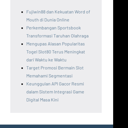
Fujiwin88 dan Kekuatan Word of
Mouth di Dunia Online
Perkembangan Sportsbook
Transformasi Taruhan Olahraga
Mengupas Alasan Popularitas
Togel Slot80 Terus Meningkat
dari Waktu ke Waktu
Target Promosi Bermain Slot
Memahami Segmentasi
Keunggulan API Gacor Resmi
dalam Sistem Integrasi Game
Digital Masa Kini