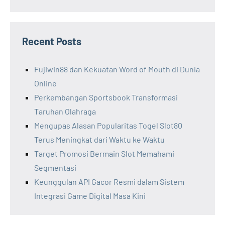
Recent Posts
Fujiwin88 dan Kekuatan Word of Mouth di Dunia
Online
Perkembangan Sportsbook Transformasi
Taruhan Olahraga
Mengupas Alasan Popularitas Togel Slot80
Terus Meningkat dari Waktu ke Waktu
Target Promosi Bermain Slot Memahami
Segmentasi
Keunggulan API Gacor Resmi dalam Sistem
Integrasi Game Digital Masa Kini