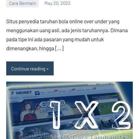
Cara Bermain
May 20, 2022
d4va85wb9fn
No
comments
Situs penyedia taruhan bola online over under yang
menggunakan uang asli, ada jenis taruhannya. Dimana
pada tipe ini ada pasaran yang mudah untuk
dimenangkan, hingga […]
Continue reading