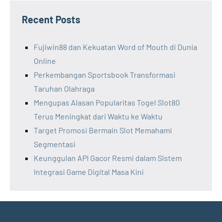
Recent Posts
Fujiwin88 dan Kekuatan Word of Mouth di Dunia
Online
Perkembangan Sportsbook Transformasi
Taruhan Olahraga
Mengupas Alasan Popularitas Togel Slot80
Terus Meningkat dari Waktu ke Waktu
Target Promosi Bermain Slot Memahami
Segmentasi
Keunggulan API Gacor Resmi dalam Sistem
Integrasi Game Digital Masa Kini