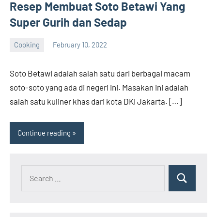
Resep Membuat Soto Betawi Yang
Super Gurih dan Sedap
Cooking
February 10, 2022
d4va85wb9fn
No
comments
Soto Betawi adalah salah satu dari berbagai macam
soto-soto yang ada di negeri ini. Masakan ini adalah
salah satu kuliner khas dari kota DKI Jakarta. […]
Continue reading
Search
Search
for: