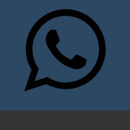
WordPress Theme: Occasio by ThemeZee.