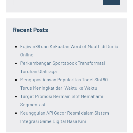
Search
for:
Recent Posts
Fujiwin88 dan Kekuatan Word of Mouth di Dunia
Online
Perkembangan Sportsbook Transformasi
Taruhan Olahraga
Mengupas Alasan Popularitas Togel Slot80
Terus Meningkat dari Waktu ke Waktu
Target Promosi Bermain Slot Memahami
Segmentasi
Keunggulan API Gacor Resmi dalam Sistem
Integrasi Game Digital Masa Kini