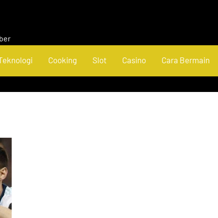
ber
Teknologi
Cooking
Slot
Casino
Cara Bermain