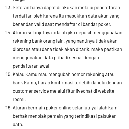
Setoran hanya dapat dilakukan melalui pendaftaran
terdaftar, oleh karena itu masukkan data akun yang
benar dan valid saat mendaftar di bandar poker.
Aturan selanjutnya adalah jika deposit menggunakan
rekening bank orang lain, yang nantinya tidak akan
diproses atau dana tidak akan ditarik, maka pastikan
menggunakan data pribadi sesuai dengan
pendaftaran awal.
Kalau Kamu mau mengubah nomor rekening atau
bank Kamu, harap konfirmasi terlebih dahulu dengan
customer service melalui fitur livechat di website
resmi.
Aturan bermain poker online selanjutnya ialah kami
berhak menolak pemain yang terindikasi palsukan
data.