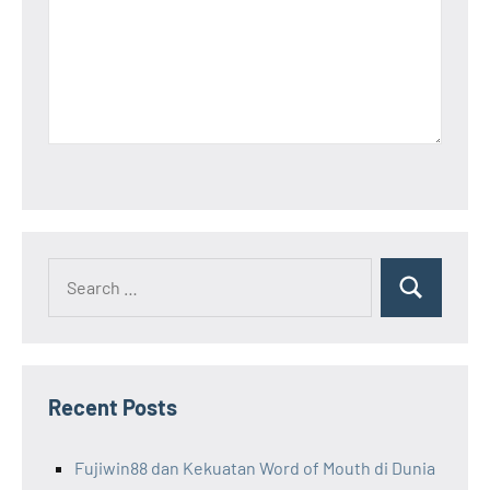
Search
Search
for:
Recent Posts
Fujiwin88 dan Kekuatan Word of Mouth di Dunia