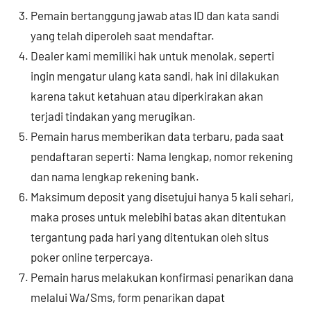
Pemain bertanggung jawab atas ID dan kata sandi
yang telah diperoleh saat mendaftar.
Dealer kami memiliki hak untuk menolak, seperti
ingin mengatur ulang kata sandi, hak ini dilakukan
karena takut ketahuan atau diperkirakan akan
terjadi tindakan yang merugikan.
Pemain harus memberikan data terbaru, pada saat
pendaftaran seperti: Nama lengkap, nomor rekening
dan nama lengkap rekening bank.
Maksimum deposit yang disetujui hanya 5 kali sehari,
maka proses untuk melebihi batas akan ditentukan
tergantung pada hari yang ditentukan oleh situs
poker online terpercaya.
Pemain harus melakukan konfirmasi penarikan dana
melalui Wa/Sms, form penarikan dapat