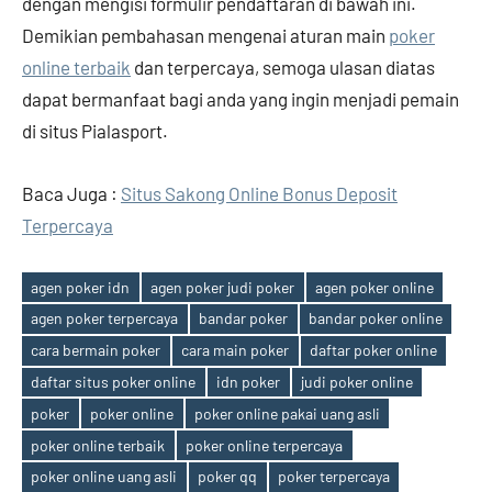
dengan mengisi formulir pendaftaran di bawah ini.
Demikian pembahasan mengenai aturan main
poker
online terbaik
dan terpercaya, semoga ulasan diatas
dapat bermanfaat bagi anda yang ingin menjadi pemain
di situs Pialasport.
Baca Juga :
Situs Sakong Online Bonus Deposit
Terpercaya
agen poker idn
agen poker judi poker
agen poker online
agen poker terpercaya
bandar poker
bandar poker online
cara bermain poker
cara main poker
daftar poker online
daftar situs poker online
idn poker
judi poker online
poker
poker online
poker online pakai uang asli
Tags
poker online terbaik
poker online terpercaya
poker online uang asli
poker qq
poker terpercaya