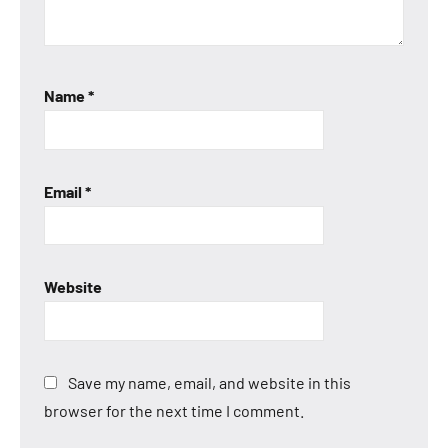
Name
*
Email
*
Website
Save my name, email, and website in this
browser for the next time I comment.