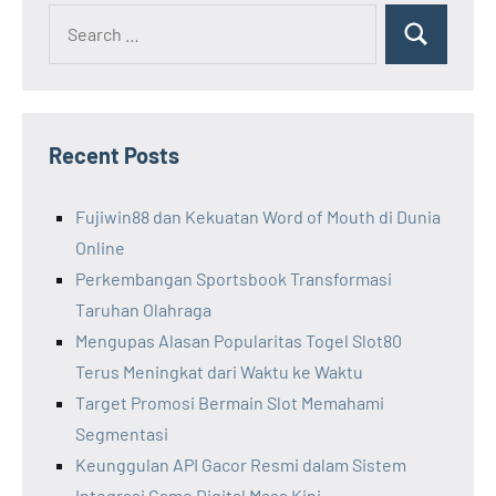
Search
Search
for:
Recent Posts
Fujiwin88 dan Kekuatan Word of Mouth di Dunia
Online
Perkembangan Sportsbook Transformasi
Taruhan Olahraga
Mengupas Alasan Popularitas Togel Slot80
Terus Meningkat dari Waktu ke Waktu
Target Promosi Bermain Slot Memahami
Segmentasi
Keunggulan API Gacor Resmi dalam Sistem
Integrasi Game Digital Masa Kini