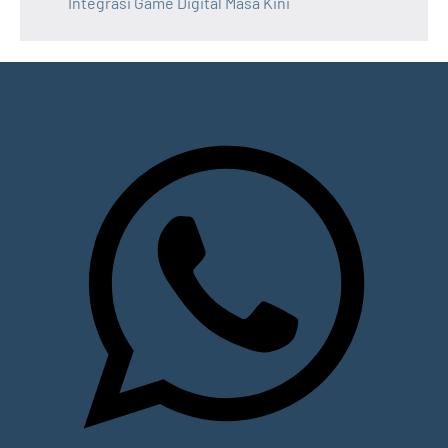
Integrasi Game Digital Masa Kini