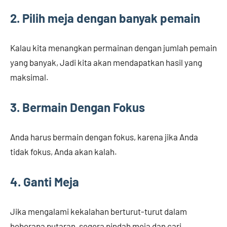
2. Pilih meja dengan banyak pemain
Kalau kita menangkan permainan dengan jumlah pemain
yang banyak, Jadi kita akan mendapatkan hasil yang
maksimal.
3. Bermain Dengan Fokus
Anda harus bermain dengan fokus, karena jika Anda
tidak fokus, Anda akan kalah.
4. Ganti Meja
Jika mengalami kekalahan berturut-turut dalam
beberapa putaran, segera pindah meja dan cari