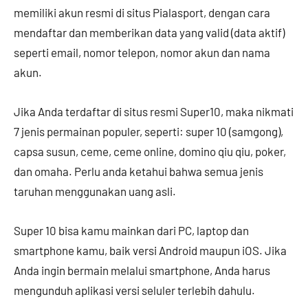
memiliki akun resmi di situs Pialasport, dengan cara
mendaftar dan memberikan data yang valid (data aktif)
seperti email, nomor telepon, nomor akun dan nama
akun.
Jika Anda terdaftar di situs resmi Super10, maka nikmati
7 jenis permainan populer, seperti: super 10 (samgong),
capsa susun, ceme, ceme online, domino qiu qiu, poker,
dan omaha. Perlu anda ketahui bahwa semua jenis
taruhan menggunakan uang asli.
Super 10 bisa kamu mainkan dari PC, laptop dan
smartphone kamu, baik versi Android maupun iOS. Jika
Anda ingin bermain melalui smartphone, Anda harus
mengunduh aplikasi versi seluler terlebih dahulu.