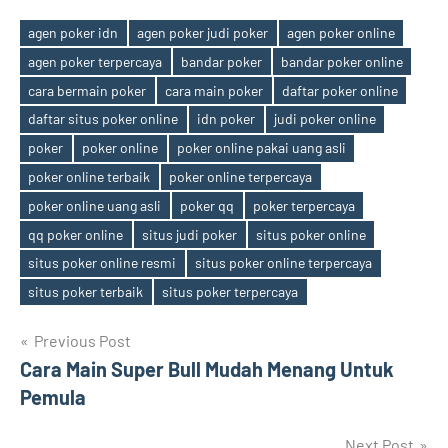
agen poker idn
agen poker judi poker
agen poker online
agen poker terpercaya
bandar poker
bandar poker online
cara bermain poker
cara main poker
daftar poker online
daftar situs poker online
idn poker
judi poker online
poker
poker online
poker online pakai uang asli
Tags
poker online terbaik
poker online terpercaya
poker online uang asli
poker qq
poker terpercaya
qq poker online
situs judi poker
situs poker online
situs poker online resmi
situs poker online terpercaya
situs poker terbaik
situs poker terpercaya
Post
Previous Post
Cara Main Super Bull Mudah Menang Untuk
navigation
Pemula
Next Post