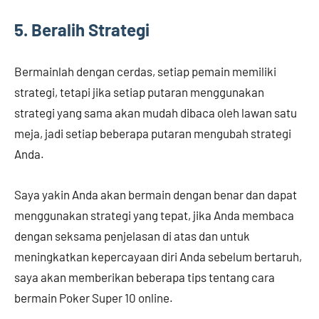
5. Beralih Strategi
Bermainlah dengan cerdas, setiap pemain memiliki
strategi, tetapi jika setiap putaran menggunakan
strategi yang sama akan mudah dibaca oleh lawan satu
meja, jadi setiap beberapa putaran mengubah strategi
Anda.
Saya yakin Anda akan bermain dengan benar dan dapat
menggunakan strategi yang tepat, jika Anda membaca
dengan seksama penjelasan di atas dan untuk
meningkatkan kepercayaan diri Anda sebelum bertaruh,
saya akan memberikan beberapa tips tentang cara
bermain Poker Super 10 online.