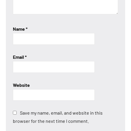
Name
*
Email
*
Website
Save my name, email, and website in this
browser for the next time I comment.