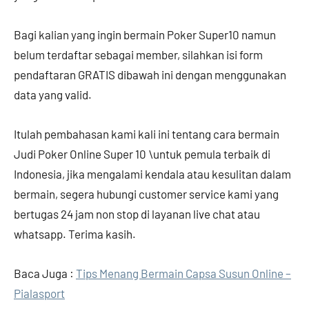
Bagi kalian yang ingin bermain Poker Super10 namun
belum terdaftar sebagai member, silahkan isi form
pendaftaran GRATIS dibawah ini dengan menggunakan
data yang valid.
Itulah pembahasan kami kali ini tentang cara bermain
Judi Poker Online Super 10 \untuk pemula terbaik di
Indonesia, jika mengalami kendala atau kesulitan dalam
bermain, segera hubungi customer service kami yang
bertugas 24 jam non stop di layanan live chat atau
whatsapp. Terima kasih.
Baca Juga :
Tips Menang Bermain Capsa Susun Online –
Pialasport