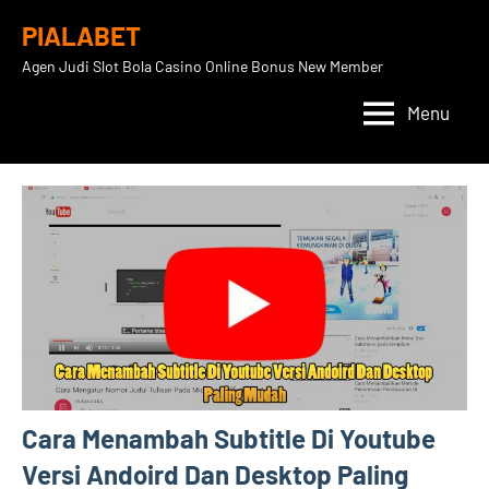
Skip
PIALABET
to
Agen Judi Slot Bola Casino Online Bonus New Member
content
Menu
Cara Menambah Subtitle Di Youtube
Versi Andoird Dan Desktop Paling