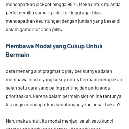
mendapatkan jackpot hingga 98%. Maka untuk itu anda
perlu memilih game rtp slot tertinggi agar bisa
mendapatkan keuntungan dengan jumlah yang besar di
dalam game slot anda pilih.
Membawa Modal yang Cukup Untuk
Bermain
cara menang slot pragmatic play berikutnya adalah
membawa modal yang cukup untuk bermain merupakan
salah satu cara yang paling penting dan perlu anda
prioritaskan, karena dalam bermain slot online tentunya
kita ingin mendapatkan keuntungan yang besar bukan?
Nah, maka untuk itu modal menjadi salah satu kunci