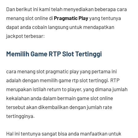
Dan berikut ini kami telah menyediakan beberapa cara
menang slot online di
Pragmatic Play
yang tentunya
dapat anda cobain langsung untuk mendapatkan
jackpot terbesar:
Memilih Game RTP Slot Tertinggi
cara menang slot pragmatic play yang pertama ini
adalah dengan memilih game rtp slot tertinggi. RTP
merupakan istilah return to player, yang dimana jumlah
kekalahan anda dalam bermain game slot online
tersebut akan dikembalikan dengan jumlah rate
tertingginya.
Hal ini tentunya sangat bisa anda manfaatkan untuk