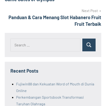
Next Post
Panduan & Cara Menang Slot Habanero Fruit
Fruit Terbaik
Search
Search
for:
Recent Posts
Fujiwin88 dan Kekuatan Word of Mouth di Dunia
Online
Perkembangan Sportsbook Transformasi
Taruhan Olahraga