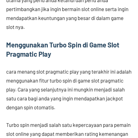
utama yang perlu anda ketahui dan perlu anda
pertimbangkan jika ingin bermain slot online serta ingin
mendapatkan keuntungan yang besar di dalam game
slot nya.
Menggunakan Turbo Spin di Game Slot
Pragmatic Play
cara menang slot pragmatic play yang terakhir ini adalah
menggunakan fitur turbo spin di game slot pragmatic
play. Cara yang selanjutnya ini mungkin menjadi salah
satu cara bagi anda yang ingin mendapatkan jackpot
dengan spin otomatis.
Turbo spin menjadi salah satu kepercayaan para pemain
slot online yang dapat memberikan rating kemenangan