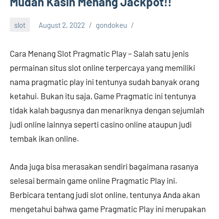
Mudah Kasih Menang Jackpot!!
slot
August 2, 2022
gondokeu
Cara Menang Slot Pragmatic Play – Salah satu jenis
permainan situs slot online terpercaya yang memiliki
nama pragmatic play ini tentunya sudah banyak orang
ketahui. Bukan itu saja, Game Pragmatic ini tentunya
tidak kalah bagusnya dan menariknya dengan sejumlah
judi online lainnya seperti casino online ataupun judi
tembak ikan online.
Anda juga bisa merasakan sendiri bagaimana rasanya
selesai bermain game online Pragmatic Play ini.
Berbicara tentang judi slot online, tentunya Anda akan
mengetahui bahwa game Pragmatic Play ini merupakan