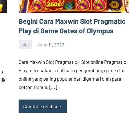
Begini Cara Maxwin Slot Pragmatic
Play di Game Gates of Olympus
slot
June 11, 2022
gondokeu
Cara Maxwin Slot Pragmatic – Slot online Pragmatic
Play merupakan salah satu pengembang game slot
is
online yang paling populer dan digemari oleh para
liki
bettor. Dahulu […]
Continue reading