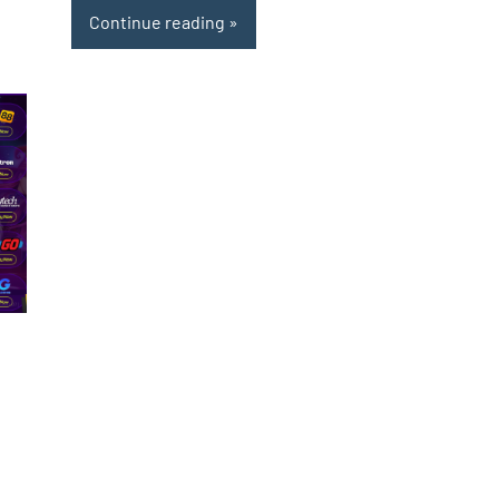
Continue reading