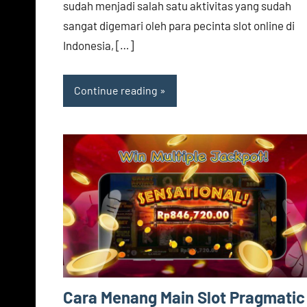
sudah menjadi salah satu aktivitas yang sudah
sangat digemari oleh para pecinta slot online di
Indonesia, […]
Continue reading
Cara Menang Main Slot Pragmatic 