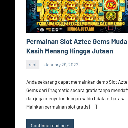
Permainan Slot Aztec Gems Muda
Kasih Menang Hingga Jutaan
slot
January 29, 2022
d4va85wb9fn
No
comments
Anda sekarang dapat memainkan demo Slot Azte
Gems dari Pragmatic secara gratis tanpa mendaf
dan juga menyetor dengan saldo tidak terbatas.
Mainkan permainan slot gratis […]
Continue reading