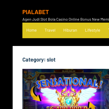
Skip
to
PIALABET
content
Agen Judi Slot Bola Casino Online Bonus New Mem
Home
Travel
Hiburan
Lifestyle
Category:
slot