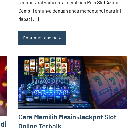
sedang viral yaitu cara membaca Pola Slot Aztec
Gems. Tentunya dengan anda mengetahui cara ini
dapat […]
Continue reading
Cara Memilih Mesin Jackpot Slot
di
Online Terbaik