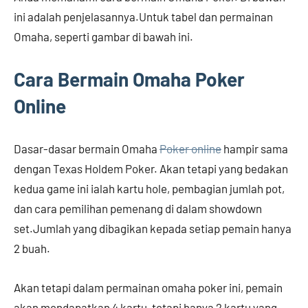
ini adalah penjelasannya.Untuk tabel dan permainan
Omaha, seperti gambar di bawah ini.
Cara Bermain Omaha Poker
Online
Dasar-dasar bermain Omaha
Poker online
hampir sama
dengan Texas Holdem Poker. Akan tetapi yang bedakan
kedua game ini ialah kartu hole, pembagian jumlah pot,
dan cara pemilihan pemenang di dalam showdown
set.Jumlah yang dibagikan kepada setiap pemain hanya
2 buah.
Akan tetapi dalam permainan omaha poker ini, pemain
akan mendapatkan 4 kartu, tetapi hanya 2 kartu yang