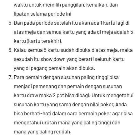
waktu untuk memilih panggilan, kenaikan, dan
lipatan selama periode ini.
Dan pada periode setelah itu akan ada 1 kartu lagi di
atas meja dan semua kartu yang ada di meja adalah 5
kartu (kartu terakhir).
Kalau semua 5 kartu sudah dibuka diatas meja, maka
sesudah itu show down yang berarti seluruh kartu
yang di pegang pemain akan dibuka.
Para pemain dengan susunan paling tinggi bisa
menjadi pemenang dan pemain dengan susunan
kartu draw maka 2 pot bisa dibagi. Untuk mengetahui
susunan kartu yang sama dengan nilai poker, Anda
bisa berhati-hati dalam cara bermain poker agar bisa
mengetahui urutan mana yang paling tinggi dan
mana yang paling rendah.