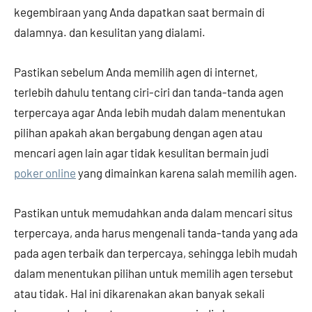
kegembiraan yang Anda dapatkan saat bermain di
dalamnya. dan kesulitan yang dialami.
Pastikan sebelum Anda memilih agen di internet,
terlebih dahulu tentang ciri-ciri dan tanda-tanda agen
terpercaya agar Anda lebih mudah dalam menentukan
pilihan apakah akan bergabung dengan agen atau
mencari agen lain agar tidak kesulitan bermain judi
poker online
yang dimainkan karena salah memilih agen.
Pastikan untuk memudahkan anda dalam mencari situs
terpercaya, anda harus mengenali tanda-tanda yang ada
pada agen terbaik dan terpercaya, sehingga lebih mudah
dalam menentukan pilihan untuk memilih agen tersebut
atau tidak. Hal ini dikarenakan akan banyak sekali