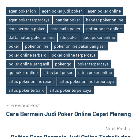
agen poker idn
agen poker judi poker
agen poker online
agen poker terpercaya
bandar poker
bandar poker online
cara bermain poker
cara main poker
daftar poker online
daftar situs poker online
idn poker
judi poker online
poker
poker online
poker online pakai uang asli
Tags
poker online terbaik
poker online terpercaya
poker online uang asli
poker qq
poker terpercaya
qq poker online
situs judi poker
situs poker online
situs poker online resmi
situs poker online terpercaya
situs poker terbaik
situs poker terpercaya
Post
Previous Post
Cara Bermain Judi Poker Online Cepat Menang
navigation
Next Post