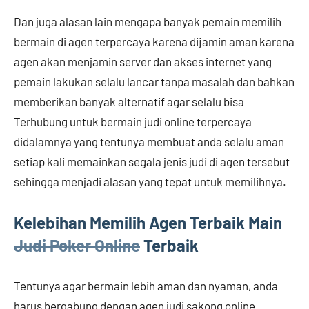
Dan juga alasan lain mengapa banyak pemain memilih
bermain di agen terpercaya karena dijamin aman karena
agen akan menjamin server dan akses internet yang
pemain lakukan selalu lancar tanpa masalah dan bahkan
memberikan banyak alternatif agar selalu bisa
Terhubung untuk bermain judi online terpercaya
didalamnya yang tentunya membuat anda selalu aman
setiap kali memainkan segala jenis judi di agen tersebut
sehingga menjadi alasan yang tepat untuk memilihnya.
Kelebihan Memilih Agen Terbaik Main
Judi Poker Online
Terbaik
Tentunya agar bermain lebih aman dan nyaman, anda
harus bergabung dengan agen judi sakong online