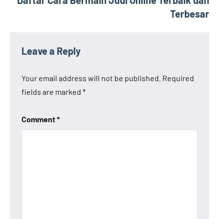
Daftar Cara Bermain Judi Online Terbaik dan
Terbesar
Leave a Reply
Your email address will not be published.
Required
fields are marked
*
Comment
*