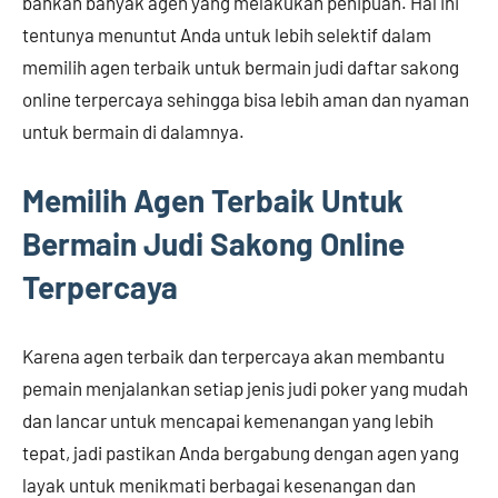
bahkan banyak agen yang melakukan penipuan. Hal ini
tentunya menuntut Anda untuk lebih selektif dalam
memilih agen terbaik untuk bermain judi daftar sakong
online terpercaya sehingga bisa lebih aman dan nyaman
untuk bermain di dalamnya.
Memilih Agen Terbaik Untuk
Bermain Judi Sakong Online
Terpercaya
Karena agen terbaik dan terpercaya akan membantu
pemain menjalankan setiap jenis judi poker yang mudah
dan lancar untuk mencapai kemenangan yang lebih
tepat, jadi pastikan Anda bergabung dengan agen yang
layak untuk menikmati berbagai kesenangan dan