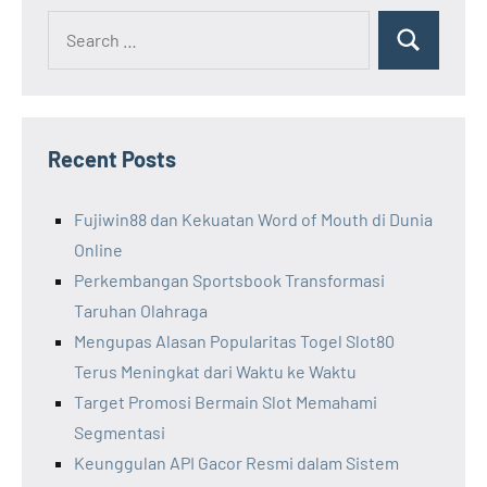
Search
Search
for:
Recent Posts
Fujiwin88 dan Kekuatan Word of Mouth di Dunia
Online
Perkembangan Sportsbook Transformasi
Taruhan Olahraga
Mengupas Alasan Popularitas Togel Slot80
Terus Meningkat dari Waktu ke Waktu
Target Promosi Bermain Slot Memahami
Segmentasi
Keunggulan API Gacor Resmi dalam Sistem