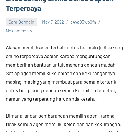
Terpercaya
Cara Bermain
May 7, 2022
d4va85wb9fn
No comments
Alasan memilih agen terbaik untuk bermain judi sakong
online terpercaya adalah karena menguntungkan
memberikan bantuan untuk menang dengan mudah.
Setiap agen memiliki kelebihan dan kekurangannya
masing-masing yang membuat para pemain tertarik
untuk bergabung dengan semua kelebihan tersebut,
namun yang terpenting harus anda ketahui.
Dimana jangan sembarangan memilih agen, karena
tidak semua agen memiliki kelebihan dan kekurangan,