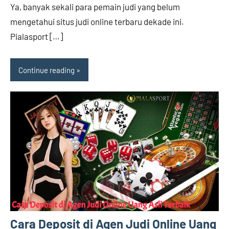
Ya, banyak sekali para pemain judi yang belum
mengetahui situs judi online terbaru dekade ini.
Pialasport […]
Continue reading
Cara Deposit di Agen Judi Online Uang