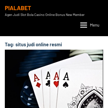
Skip
PIALABET
to
Agen Judi Slot Bola Casino Online Bonus New Member
content
Menu
Tag:
situs judi online resmi