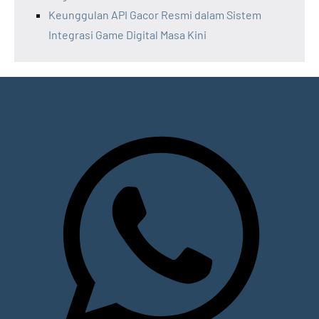
Keunggulan API Gacor Resmi dalam Sistem
Integrasi Game Digital Masa Kini