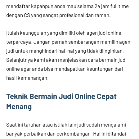
mendaftar kapanpun anda mau selama 24 jam full time
dengan CS yang sangat profesional dan ramah.
Itulah keunggulan yang dimiliki oleh agen judi online
terpercaya. Jangan pernah sembarangan memilih agen
judi untuk menghindari hal-hal yang tidak diinginkan.
Selanjutnya kami akan menjelaskan cara bermain judi
online agar anda bisa mendapatkan keuntungan dari
hasil kemenangan.
Teknik Bermain Judi Online Cepat
Menang
Saat ini taruhan atau istilah lain judi sudah mengalami
banyak perbaikan dan perkembangan. Hal ini ditandai