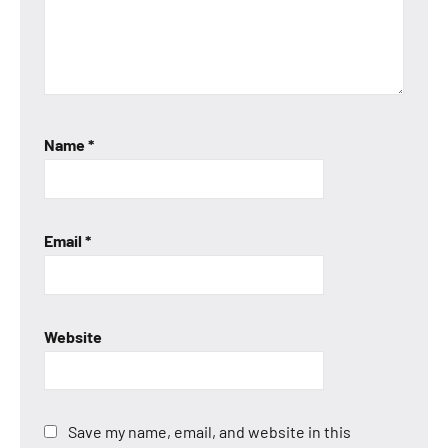
Name
*
Email
*
Website
Save my name, email, and website in this