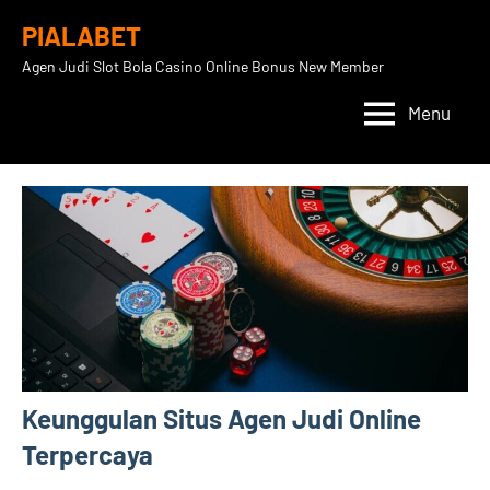
Skip
PIALABET
to
Agen Judi Slot Bola Casino Online Bonus New Member
content
Menu
Keunggulan Situs Agen Judi Online
Terpercaya