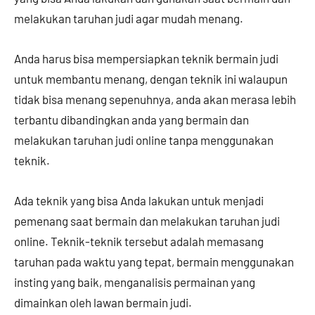
melakukan taruhan judi agar mudah menang.
Anda harus bisa mempersiapkan teknik bermain judi
untuk membantu menang, dengan teknik ini walaupun
tidak bisa menang sepenuhnya, anda akan merasa lebih
terbantu dibandingkan anda yang bermain dan
melakukan taruhan judi online tanpa menggunakan
teknik.
Ada teknik yang bisa Anda lakukan untuk menjadi
pemenang saat bermain dan melakukan taruhan judi
online. Teknik-teknik tersebut adalah memasang
taruhan pada waktu yang tepat, bermain menggunakan
insting yang baik, menganalisis permainan yang
dimainkan oleh lawan bermain judi.