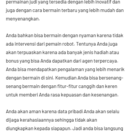
permainan judi yang tersedia dengan lebih inovatif dan
juga dengan cara bermain terbaru yang lebih mudah dan
menyenangkan.
Anda bahkan bisa bermain dengan nyaman karena tidak
ada intervensi dari pemain robot. Tentunya Anda juga
akan terpuaskan karena ada banyak jenis hadiah atau
bonus yang bisa Anda dapatkan dari agen terpercaya.
Anda bisa mendapatkan pengalaman yang lebih menarik
dengan bermain di sini. Kemudian Anda bisa bersenang-
senang bermain dengan fitur-fitur canggih dan keren
untuk memberi Anda rasa kepuasan dan kesenangan.
Anda akan aman karena data pribadi Anda akan selalu
dijaga kerahasiaannya sehingga tidak akan
diungkapkan kepada siapapun. Jadi anda bisa langsung