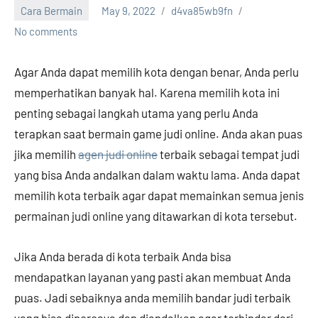
Cara Bermain
May 9, 2022
d4va85wb9fn
No comments
Agar Anda dapat memilih kota dengan benar, Anda perlu
memperhatikan banyak hal. Karena memilih kota ini
penting sebagai langkah utama yang perlu Anda
terapkan saat bermain game judi online. Anda akan puas
jika memilih
agen judi online
terbaik sebagai tempat judi
yang bisa Anda andalkan dalam waktu lama. Anda dapat
memilih kota terbaik agar dapat memainkan semua jenis
permainan judi online yang ditawarkan di kota tersebut.
Jika Anda berada di kota terbaik Anda bisa
mendapatkan layanan yang pasti akan membuat Anda
puas. Jadi sebaiknya anda memilih bandar judi terbaik