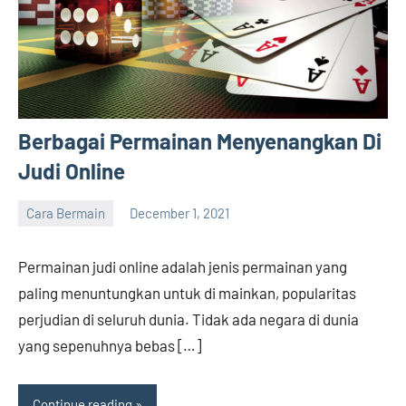
Berbagai Permainan Menyenangkan Di
Judi Online
Cara Bermain
December 1, 2021
d4va85wb9fn
No
comments
Permainan judi online adalah jenis permainan yang
paling menuntungkan untuk di mainkan, popularitas
perjudian di seluruh dunia. Tidak ada negara di dunia
yang sepenuhnya bebas […]
Continue reading