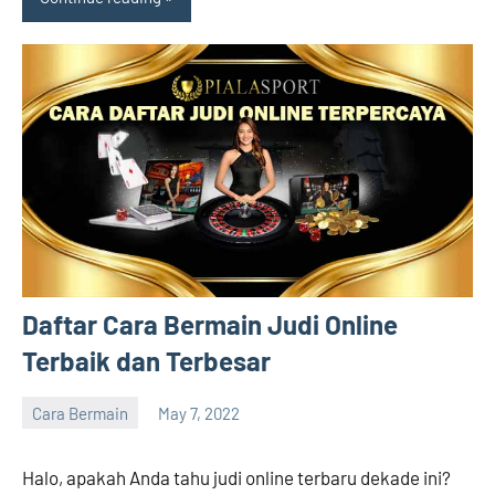
Daftar Cara Bermain Judi Online
Terbaik dan Terbesar
Cara Bermain
May 7, 2022
d4va85wb9fn
No
comments
Halo, apakah Anda tahu judi online terbaru dekade ini?