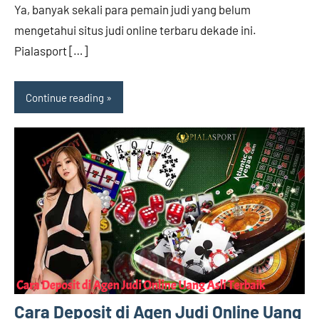
Ya, banyak sekali para pemain judi yang belum
mengetahui situs judi online terbaru dekade ini.
Pialasport […]
Continue reading
Cara Deposit di Agen Judi Online Uang