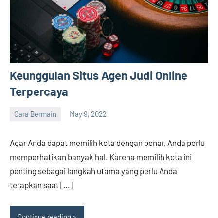
Keunggulan Situs Agen Judi Online
Terpercaya
Cara Bermain
May 9, 2022
d4va85wb9fn
No
comments
Agar Anda dapat memilih kota dengan benar, Anda perlu
memperhatikan banyak hal. Karena memilih kota ini
penting sebagai langkah utama yang perlu Anda
terapkan saat […]
Continue reading