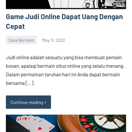
Game Judi Online Dapat Uang Dengan
Cepat
Cara Bermain
May 11, 2022
d4va85wb9fn
No
comments
Judi online adalah sesuatu yang bisa membuat pemain
bosan, apalagi bermain situs online yang selalu menang.
Dalam permainan taruhan hari ini Anda dapat bermain
bersama […]
Continue reading