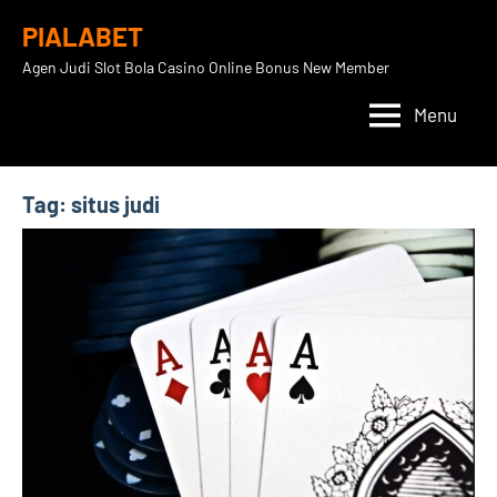
Skip
PIALABET
to
Agen Judi Slot Bola Casino Online Bonus New Member
content
Menu
Tag:
situs judi