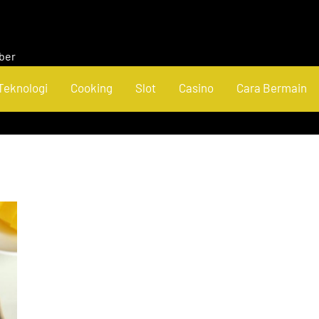
ber
Teknologi
Cooking
Slot
Casino
Cara Bermain