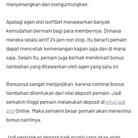
menyenangkan dan menguntungkan.
Apalagi agen slot isoftbet menawarkan banyak
kemudahan bermain bagi para membernya. Dimana
mereka selalu aktif 24 jam non stop. Itu berarti pemain
dapat mencetak kemenangan kapan saja dan di mana
saja. Selain itu, pemain juga berhak menikmati bonus
tambahan yang ditawarkan oleh agen yang satu ini.
Bonusnya sangat menjanjikan, karena nominal bonus
tambahan ditentukan dari nilai deposit pemain. Jadi
semakin tinggi pemain melakukan deposit di
situs judi
slot
Online. Maka semakin besar pemain akan menerima
bonus nantinya.
Jadi persiapkan dengan baik modal yang akan anda