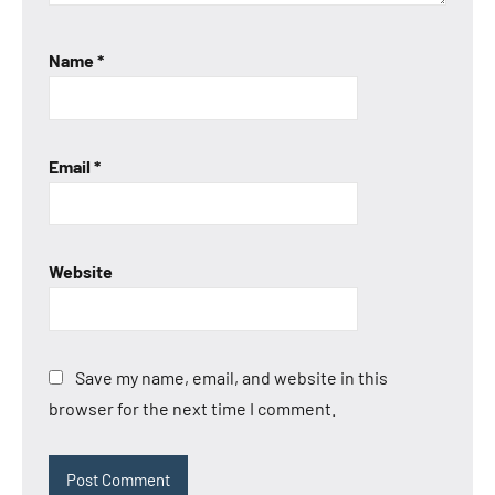
Name
*
Email
*
Website
Save my name, email, and website in this
browser for the next time I comment.